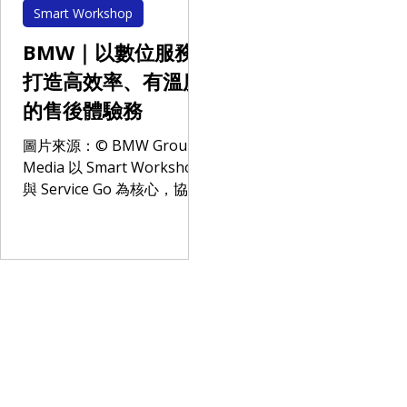
Smart Workshop
BMW｜以數位服務
打造高效率、有溫度
的售後體驗務
圖片來源：© BMW Group
Media 以 Smart Workshop
與 Service Go 為核心，協助
BMW 實踐 ACES 願景中
「S（Services）」 的數位轉
型。 透過自動化溝通與流程
監控，提升售後服務效率與
透明度，並強化顧客體驗。
解決方案 Smart Workshop
全流程監控與超時預警，確
保服務進度即時掌握 Service
Go 以 LINE 為核心的一鍵式
通知、自動推播，提升溝通