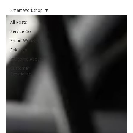
效率與透明度 客戶背景
Smart Workshop
BMW 台灣經銷體系，以
ACES（Autonomous、
All Posts
Connected、Electrified、
Service Go
Services） 為品牌策略核
Smart Workshop
心，持續推動數位化與客戶
體驗升級。 挑戰與痛點 SA
Sales Go
接待量高、聯繫工作繁重 傳
Welcome Aboard
統溝通工具難以即時傳遞維
Customer
修進度 資訊延誤易引發客訴
Experience
與顧客不滿 專案成效 聯繫效
率顯著提升，延誤與抱怨減
少 SA 釋放時間，專注於高價
值關懷 車主體驗更透明、品
牌信任度提升 客戶背景
BMW 在台灣擁有成熟的經銷
網路，售後服務流程嚴謹，
並以標準化服務旅程為核