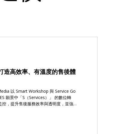
打造高效率、有溫度的售後體
a 以 Smart Workshop 與 Service Go
S 願景中「S（Services）」 的數位轉
 Workshop 全流程監控與超時預警，確保服
Go 以 LINE 為核心的一鍵式通知、自動推播，
景 BMW 台灣經銷體系，以
cted、Electrified、Services） 為品牌策