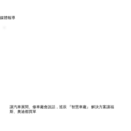
媒體報導
讓汽車展間、修車廠會說話，巡辰 『智慧車廠』 解決方案讓福
斯、奧迪都買單