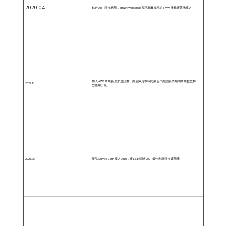
2020.04
結合 AIoT 科技應用，Smart Workshop 智慧車廠首度於 BMW 服務廠落地導入
加入 AWS 車業新創加速計畫，與金庫資本等同業合作共譜疫情期間車業數位轉
2022.11
型應用升級
產品 Service Cam 導入 Audi，獲 LINE 頒贈 2021 最佳創新科技運用獎
2021.05