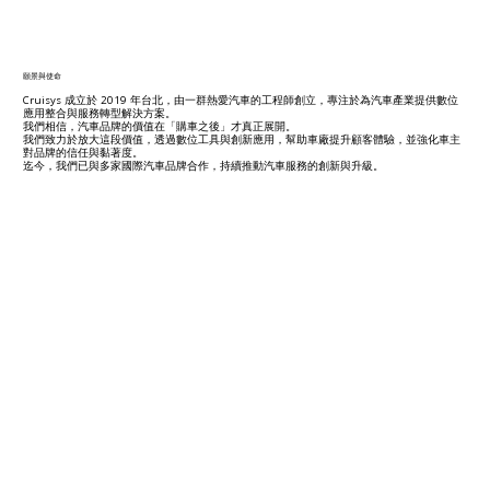
​願景與使命
Cruisys 成立於 2019 年台北，由一群熱愛汽車的工程師創立，專注於為汽車產業提供數位
應用整合與服務轉型解決方案。
我們相信，汽車品牌的價值在「購車之後」才真正展開。
我們致力於放大這段價值，透過數位工具與創新應用，幫助車廠提升顧客體驗，並強化車主
對品牌的信任與黏著度。
迄今，我們已與多家國際汽車品牌合作，持續推動汽車服務的創新與升級。