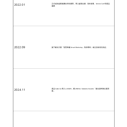
正式成為福斯集團全球供應商，導入鈑噴估價、預約保養、Service Cam等產品
2022.01
服務
2022.09
旗下解決方案「智慧車廠 Smart Workshop」取得專利，確立技術領先地位
產品 Sales Go 導入 LUXGEN，獲 LINE Biz-Solutions Awards「最佳資料整合運用
2024.11
獎」