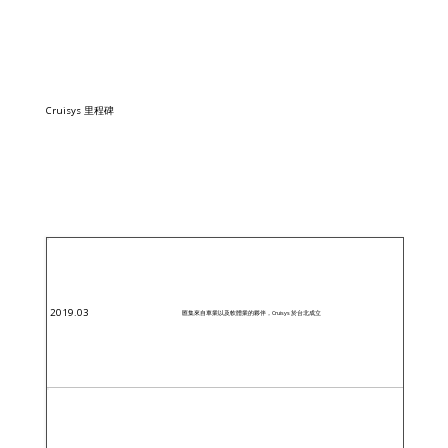
Cruisys 里程碑
2019.03
匯集來自車業以及軟體業的夥伴，Cruisys 於台北成立